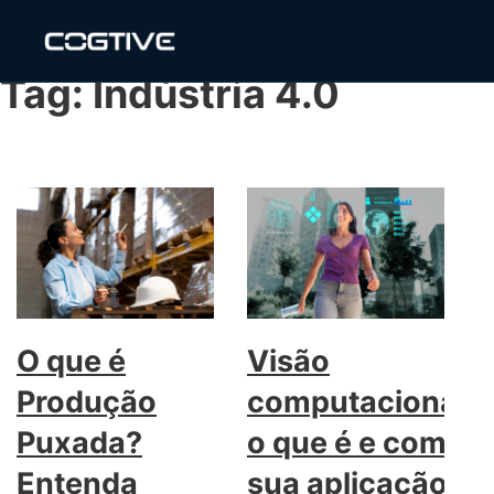
Tag:
Indústria 4.0
O que é
Visão
Produção
computacional:
Puxada?
o que é e como
Entenda
sua aplicação