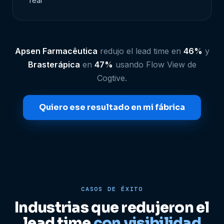
real
Apsen Farmacêutica
redujo el lead time en
46%
y
Brasterápica
en
47%
usando Flow View de
Cogtive.
Quiero ese resultado en mi fábrica
CASOS DE ÉXITO
Industrias que redujeron el
lead time
con visibilidad