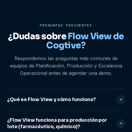
PREGUNTAS FRECUENTES
¿Dudas sobre
Flow View de
Cogtive?
Respondemos las preguntas más comunes de
equipos de Planificación, Producción y Excelencia
Operacional antes de agendar una demo.
¿Qué es Flow View y cómo funciona?
Flow View es el módulo de visibilidad del flujo productivo
¿Flow View funciona para producción por
de Cogtive. Digitaliza la cadena productiva de principio a
lote (farmacéutico, químico)?